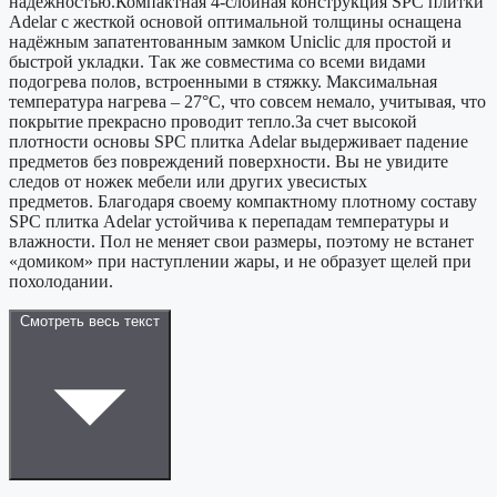
надежностью.Компактная 4-слойная конструкция SPС плитки
Adelar с жесткой основой оптимальной толщины оснащена
надёжным запатентованным замком Uniclic для простой и
быстрой укладки. Так же совместима со всеми видами
подогрева полов, встроенными в стяжку. Максимальная
температура нагрева – 27°С, что совсем немало, учитывая, что
покрытие прекрасно проводит тепло.За счет высокой
плотности основы SPС плитка Adelar выдерживает падение
предметов без повреждений поверхности. Вы не увидите
следов от ножек мебели или других увесистых
предметов. Благодаря своему компактному плотному составу
SPC плитка Adelar устойчива к перепадам температуры и
влажности. Пол не меняет свои размеры, поэтому не встанет
«домиком» при наступлении жары, и не образует щелей при
похолодании.
Смотреть весь текст