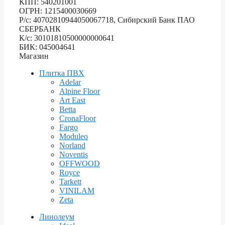
КПП: 540201001
ОГРН: 1215400030669
Р/с: 40702810944050067718, Сибирский Банк ПАО
СБЕРБАНК
К/с: 30101810500000000641
БИК: 045004641
Магазин
Плитка ПВХ
Adelar
Alpine Floor
Art East
Betta
CronaFloor
Fargo
Moduleo
Norland
Noventis
OFFWOOD
Royce
Tarkett
VINILAM
Zeta
Линолеум