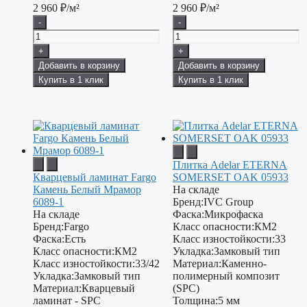
2 960
₽/м²
2 960
₽/м²
-
-
+
+
Добавить в корзину
Добавить в корзину
Купить в 1 клик
Купить в 1 клик
Плитка Adelar ETERNA
Кварцевый ламинат Fargo
SOMERSET OAK 05933
Камень Белый Мрамор
На складе
6089-1
Бренд:
IVC Group
На складе
Фаска:
Микрофаска
Бренд:
Fargo
Класс опасности:
КМ2
Фаска:
Есть
Класс изностойкости:
33
Класс опасности:
КМ2
Укладка:
Замковый тип
Класс изностойкости:
33/42
Материал:
Каменно-
Укладка:
Замковый тип
полимерный композит
Материал:
Кварцевый
(SPC)
ламинат - SPC
Толщина:
5 мм