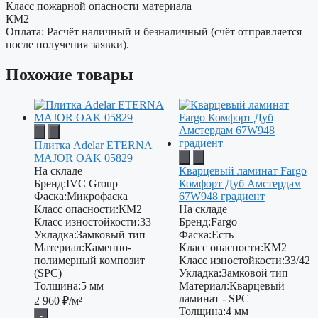
Класс пожарной опасности материала
КМ2
Оплата: Расчёт наличный и безналичный (счёт отправляется
после получения заявки).
Похожие товары
Плитка Adelar ETERNA
MAJOR OAK 05829
На складе
Кварцевый ламинат Fargo
Бренд:
IVC Group
Комфорт Дуб Амстердам
Фаска:
Микрофаска
67W948 градиент
Класс опасности:
КМ2
На складе
Класс изностойкости:
33
Бренд:
Fargo
Укладка:
Замковый тип
Фаска:
Есть
Материал:
Каменно-
Класс опасности:
КМ2
полимерный композит
Класс изностойкости:
33/42
(SPC)
Укладка:
Замковой тип
Толщина:
5 мм
Материал:
Кварцевый
ламинат - SPC
2 960
₽/м²
Толщина:
4 мм
-