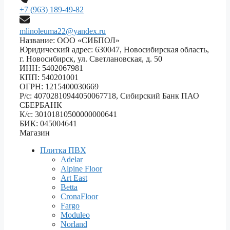
+7 (963) 189-49-82
mlinoleuma22@yandex.ru
Название: ООО «СИБПОЛ»
Юридический адрес: 630047, Новосибирская область,
г. Новосибирск, ул. Светлановская, д. 50
ИНН: 5402067981
КПП: 540201001
ОГРН: 1215400030669
Р/с: 40702810944050067718, Сибирский Банк ПАО
СБЕРБАНК
К/с: 30101810500000000641
БИК: 045004641
Магазин
Плитка ПВХ
Adelar
Alpine Floor
Art East
Betta
CronaFloor
Fargo
Moduleo
Norland