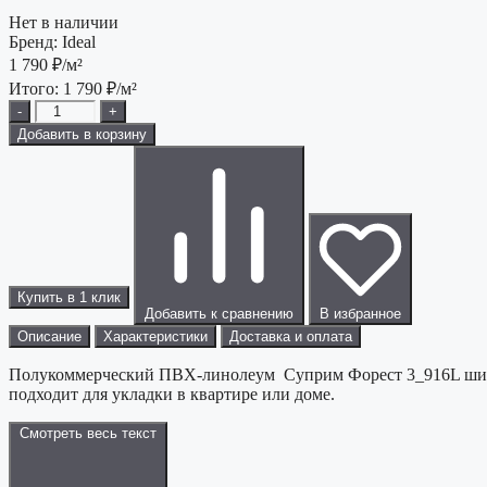
Нет в наличии
Бренд:
Ideal
1 790
₽/м²
Итого:
1 790
₽/м²
-
+
Добавить в корзину
Купить в 1 клик
Добавить к сравнению
В избранное
Описание
Характеристики
Доставка и оплата
Полукоммерческий ПВХ-линолеум Суприм Форест 3_916L ширин
подходит для укладки в квартире или доме.
Смотреть весь текст