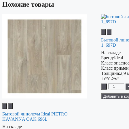
Похожие товары
Бытовой лино
1_697D
На складе
Бренд:
Ideal
Класс опаснос
Класс примен
Толщина:
2,9 
1 650
₽/м²
-
Добавить в ко
Бытовой линолеум Ideal PIETRO
HAVANNA OAK 696L
На складе