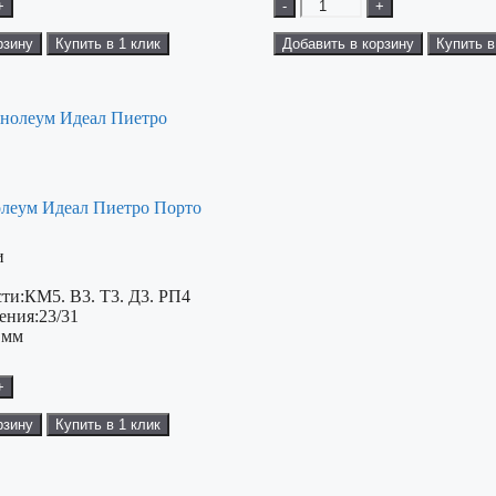
+
-
+
рзину
Купить в 1 клик
Добавить в корзину
Купить в
леум Идеал Пиетро Порто
и
ти:
КМ5. В3. Т3. Д3. РП4
ения:
23/31
 мм
+
рзину
Купить в 1 клик