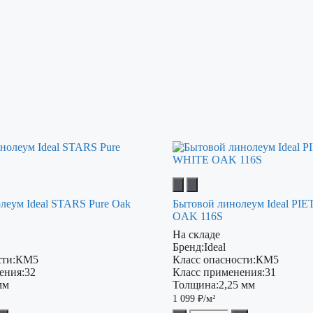
леум Ideal STARS Pure Oak
Бытовой линолеум Ideal P
OAK 116S
На складе
Бренд:
Ideal
ти:
КМ5
Класс опасности:
КМ5
ения:
32
Класс применения:
31
мм
Толщина:
2,25 мм
1 099
₽/м²