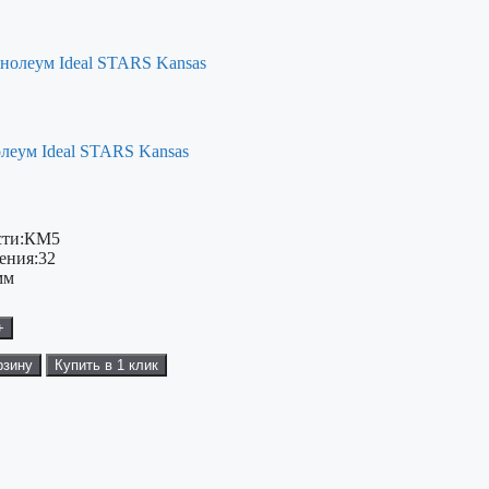
леум Ideal STARS Kansas
ти:
КМ5
ения:
32
мм
+
рзину
Купить в 1 клик