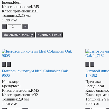
Бренд:
Ideal
Класс опасности:
КМ5
Класс применения:
31
Толщина:
2,25 мм
1 099
₽/м²
-
+
Добавить в корзину
Купить в 1 клик
Бытовой линолеум Ideal Columbian Oak
Бытовой лино
960S
1_7182
На складе
Предзаказ
Бренд:
Ideal
Бренд:
Ideal
Класс опасности:
КМ5
Класс опаснос
Класс применения:
32
Класс примен
Толщина:
2,9 мм
Толщина:
2,9 
1 650
₽/м²
1 790
₽/м²