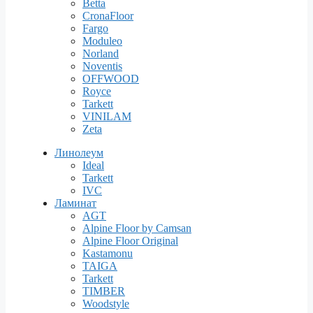
Betta
CronaFloor
Fargo
Moduleo
Norland
Noventis
OFFWOOD
Royce
Tarkett
VINILAM
Zeta
Линолеум
Ideal
Tarkett
IVC
Ламинат
AGT
Alpine Floor by Camsan
Alpine Floor Original
Kastamonu
TAIGA
Tarkett
TIMBER
Woodstyle