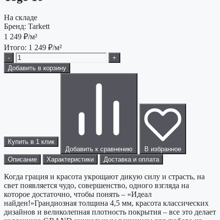
На складе
Бренд:
Tarkett
1 249
₽/м²
Итого:
1 249
₽/м²
-
+
Добавить в корзину
Купить в 1 клик
Добавить к сравнению
В избранное
Описание
Характеристики
Доставка и оплата
Когда грация и красота укрощают дикую силу и страсть, на
свет появляется чудо, совершенство, одного взгляда на
которое достаточно, чтобы понять – «Идеал
найден!»Грандиозная толщина 4,5 мм, красота классических
дизайнов и великолепная плотность покрытия – все это делает