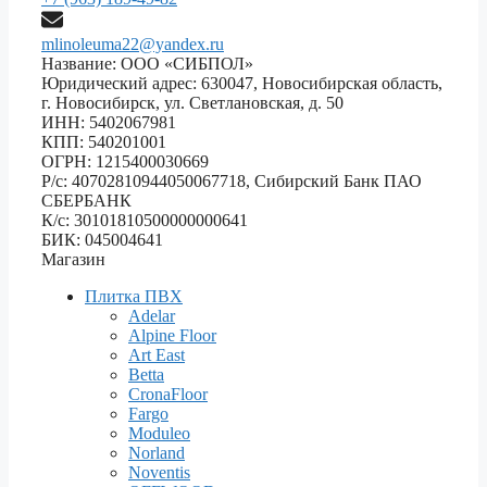
mlinoleuma22@yandex.ru
Название: ООО «СИБПОЛ»
Юридический адрес: 630047, Новосибирская область,
г. Новосибирск, ул. Светлановская, д. 50
ИНН: 5402067981
КПП: 540201001
ОГРН: 1215400030669
Р/с: 40702810944050067718, Сибирский Банк ПАО
СБЕРБАНК
К/с: 30101810500000000641
БИК: 045004641
Магазин
Плитка ПВХ
Adelar
Alpine Floor
Art East
Betta
CronaFloor
Fargo
Moduleo
Norland
Noventis