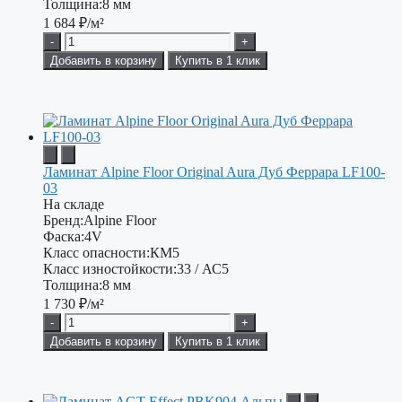
Толщина:
8 мм
1 684
₽/м²
-
+
Добавить в корзину
Купить в 1 клик
Ламинат Alpine Floor Original Aura Дуб Феррара LF100-
03
На складе
Бренд:
Alpine Floor
Фаска:
4V
Класс опасности:
КМ5
Класс изностойкости:
33 / АС5
Толщина:
8 мм
1 730
₽/м²
-
+
Добавить в корзину
Купить в 1 клик