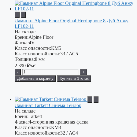
Ламинат Alpine Floor Original Herringbone 8 Дуб Анжу
LF102-11
На складе
Бренд:
Alpine Floor
Фаска:
4V
Класс опасности:
КМ5
Класс изностойкости:
33 / АС5
Толщина:
8 мм
2 390
₽/м²
-
+
Добавить в корзину
Купить в 1 клик
Ламинат Tarkett Синема Тейлор
На складе
Бренд:
Tarkett
Фаска:
4-сторонняя крашеная фаска
Класс опасности:
КМ3
Класс изностойкости:
32 / АС4