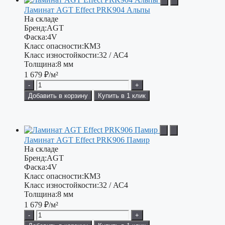
Ламинат AGT Effect PRK904 Альпы
На складе
Бренд:
AGT
Фаска:
4V
Класс опасности:
КМ3
Класс изностойкости:
32 / АС4
Толщина:
8 мм
1 679
₽/м²
-
+
Добавить в корзину
Купить в 1 клик
Ламинат AGT Effect PRK906 Памир
На складе
Бренд:
AGT
Фаска:
4V
Класс опасности:
КМ3
Класс изностойкости:
32 / АС4
Толщина:
8 мм
1 679
₽/м²
-
+