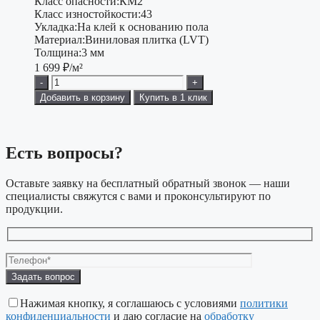
Класс опасности:
КМ2
Класс изностойкости:
43
Укладка:
На клей к основанию пола
Материал:
Виниловая плитка (LVT)
Толщина:
3 мм
1 699
₽/м²
-
+
Добавить в корзину
Купить в 1 клик
Есть вопросы?
Оставьте заявку на бесплатный обратный звонок — наши
специалисты свяжутся с вами и проконсультируют по
продукции.
Оставьте
это
поле
Нажимая кнопку, я соглашаюсь с условиями
политики
пустым.
конфиденциальности
и даю согласие на
обработку