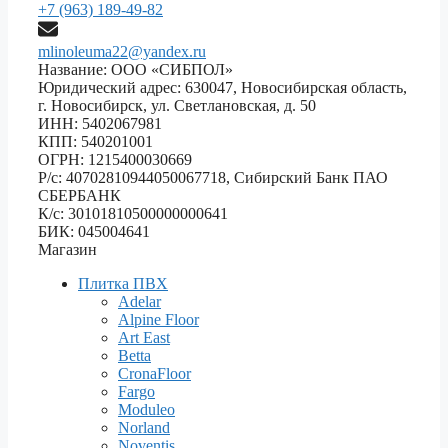
+7 (963) 189-49-82
mlinoleuma22@yandex.ru
Название: ООО «СИБПОЛ»
Юридический адрес: 630047, Новосибирская область,
г. Новосибирск, ул. Светлановская, д. 50
ИНН: 5402067981
КПП: 540201001
ОГРН: 1215400030669
Р/с: 40702810944050067718, Сибирский Банк ПАО
СБЕРБАНК
К/с: 30101810500000000641
БИК: 045004641
Магазин
Плитка ПВХ
Adelar
Alpine Floor
Art East
Betta
CronaFloor
Fargo
Moduleo
Norland
Noventis