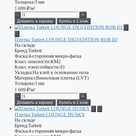
Толщина:
3 мм
1 699
₽/м²
-
+
Добавить в корзину
Купить в 1 клик
Плитка Tarkett LOUNGE DIGI EDITION ROB DJ
На складе
Бренд:
Tarkett
Фаска:
4-сторонняя микро-фаска
Класс опасности:
КМ2
Класс изностойкости:
43
Укладка:
На клей к основанию пола
Материал:
Виниловая плитка (LVT)
Толщина:
3 мм
1 699
₽/м²
-
+
Добавить в корзину
Купить в 1 клик
Плитка Tarkett LOUNGE HUSKY
На складе
Бренд:
Tarkett
Фаска:
4-сторонняя микро-фаска