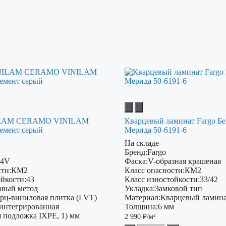
ILAM CERAMO VINILAM
Кварцевый ламинат Fargo Бе
Цемент серый
Мерида 50-6191-6
На складе
Бренд:
Fargo
 4V
Фаска:
V-образная крашеная
ти:
КМ2
Класс опасности:
КМ2
ойкости:
43
Класс изностойкости:
33/42
овый метод
Укладка:
Замковой тип
рц-виниловая плитка (LVT)
Материал:
Кварцевый ламина
(интегрированная
Толщина:
6 мм
я подложка IXPE, 1) мм
2 990
₽/м²