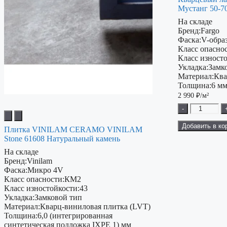
Мустанг 50-7
На складе
Бренд:
Fargo
Фаска:
V-обра
Класс опаснос
Класс изност
Укладка:
Замк
Материал:
Ква
Толщина:
6 м
2 990
₽/м²
-
Добавить в ко
Плитка VINILAM CERAMO VINILAM
Stone 61608 Натуральный камень
На складе
Бренд:
Vinilam
Фаска:
Микро 4V
Класс опасности:
КМ2
Класс изностойкости:
43
Укладка:
Замковой тип
Материал:
Кварц-виниловая плитка (LVT)
Толщина:
6,0 (интегрированная
синтетическая подложка IXPE 1) мм