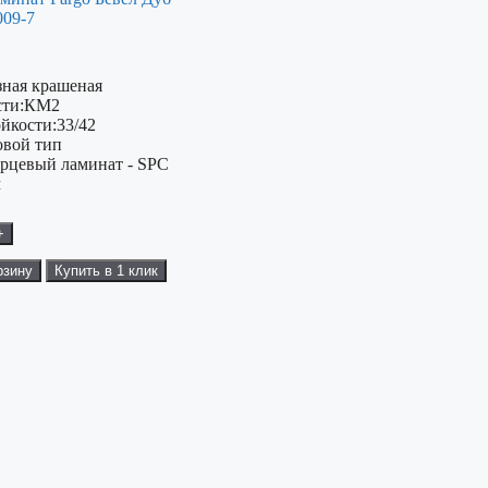
009-7
зная крашеная
ти:
КМ2
ойкости:
33/42
овой тип
рцевый ламинат - SPC
м
+
рзину
Купить в 1 клик