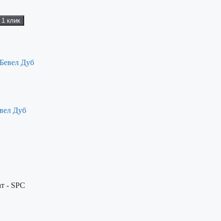
 1 клик
вел Дуб
т - SPC