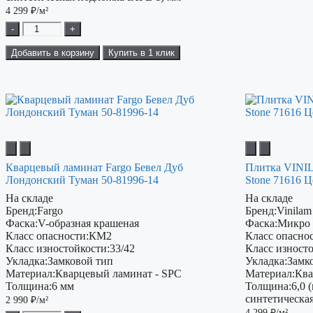
4 299
₽/м²
-
+
Добавить в корзину
Купить в 1 клик
Кварцевый ламинат Fargo Бевел Дуб
Плитка VIN
Лондонский Туман 50-81996-14
Stone 71616 
На складе
На складе
Бренд:
Fargo
Бренд:
Vinilam
Фаска:
V-образная крашеная
Фаска:
Микро
Класс опасности:
КМ2
Класс опаснос
Класс изностойкости:
33/42
Класс изност
Укладка:
Замковой тип
Укладка:
Замк
Материал:
Кварцевый ламинат - SPC
Материал:
Ква
Толщина:
6 мм
Толщина:
6,0 
синтетическа
2 990
₽/м²
4 299
₽/м²