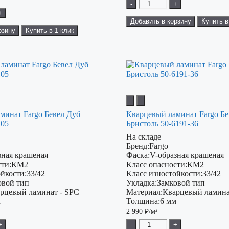
-
+
+
Добавить в корзину
Купить в
рзину
Купить в 1 клик
минат Fargo Бевел Дуб
Кварцевый ламинат Fargo Бе
105
Бристоль 50-6191-36
На складе
Бренд:
Fargo
зная крашеная
Фаска:
V-образная крашеная
ти:
КМ2
Класс опасности:
КМ2
ойкости:
33/42
Класс изностойкости:
33/42
овой тип
Укладка:
Замковой тип
рцевый ламинат - SPC
Материал:
Кварцевый ламина
м
Толщина:
6 мм
2 990
₽/м²
+
-
+