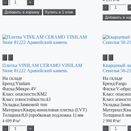
-
+
-
Добавить в корзину
Купить в 1 клик
Добавить в ко
Плитка VINILAM CERAMO VINILAM
Кварцевый ла
Stone 81222 Аравийский камень
Севилья 50-2
На складе
На складе
Бренд:
Vinilam
Бренд:
Fargo
Фаска:
Микро 4V
Фаска:
V-обра
Класс опасности:
КМ2
Класс опаснос
Класс изностойкости:
43
Класс изност
Укладка:
Замковой тип
Укладка:
Замк
Материал:
Кварц-виниловая плитка (LVT)
Материал:
Ква
Толщина:
8,0 (пробковая подложка 1) мм
Толщина:
6 м
4 699
₽/м²
2 990
₽/м²
-
+
-