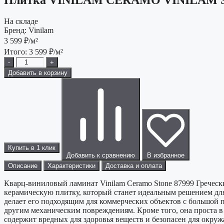
На складе
Бренд:
Vinilam
3 599
₽/м²
Итого:
3 599
₽/м²
-
+
Добавить в корзину
Купить в 1 клик
Добавить к сравнению
В избранное
Описание
Характеристики
Доставка и оплата
Кварц-виниловый ламинат Vinilam Ceramo Stone 87999 Греческ
керамическую плитку, который станет идеальным решением для
делает его подходящим для коммерческих объектов с большой 
другим механическим повреждениям. Кроме того, она проста в
содержит вредных для здоровья веществ и безопасен для окру