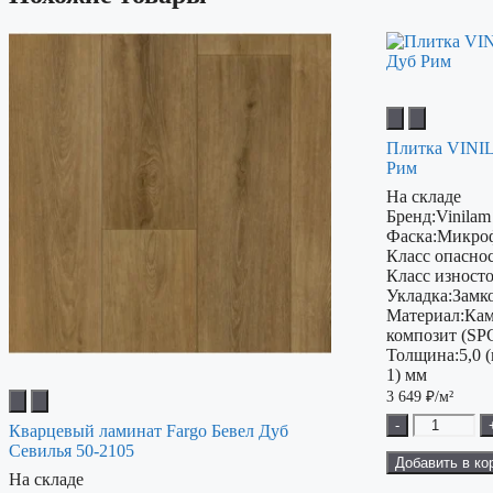
Плитка VINIL
Рим
На складе
Бренд:
Vinilam
Фаска:
Микро
Класс опаснос
Класс изност
Укладка:
Замк
Материал:
Кам
композит (SP
Толщина:
5,0 
1) мм
3 649
₽/м²
-
Кварцевый ламинат Fargo Бевел Дуб
Севилья 50-2105
Добавить в ко
На складе