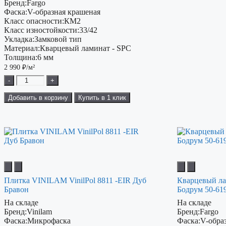
Бренд:
Fargo
Фаска:
V-образная крашеная
Класс опасности:
КМ2
Класс изностойкости:
33/42
Укладка:
Замковой тип
Материал:
Кварцевый ламинат - SPC
Толщина:
6 мм
2 990
₽/м²
-
+
Добавить в корзину
Купить в 1 клик
Плитка VINILAM VinilPol 8811 -EIR Дуб
Кварцевый ла
Бравон
Бодрум 50-61
На складе
На складе
Бренд:
Vinilam
Бренд:
Fargo
Фаска:
Микрофаска
Фаска:
V-обра