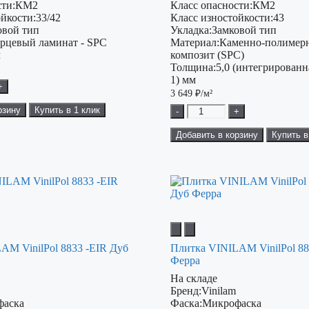
ти:
КМ2
Класс опасности:
КМ2
ойкости:
33/42
Класс изностойкости:
43
овой тип
Укладка:
Замковой тип
рцевый ламинат - SPC
Материал:
Каменно-полимер
м
композит (SPC)
Толщина:
5,0 (интегрирован
1) мм
+
3 649
₽/м²
рзину
Купить в 1 клик
-
+
Добавить в корзину
Купить в
AM VinilPol 8833 -EIR Дуб
Плитка VINILAM VinilPol 88
Ферра
На складе
Бренд:
Vinilam
фаска
Фаска:
Микрофаска