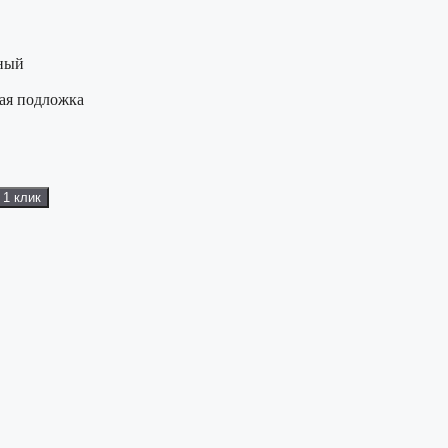
ный
ная подложка
 1 клик