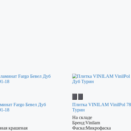
минат Fargo Бевел Дуб
Плитка VINILAM VinilPol 7
91-18
Турин
На складе
Бренд:
Vinilam
зная крашеная
Фаска:
Микрофаска