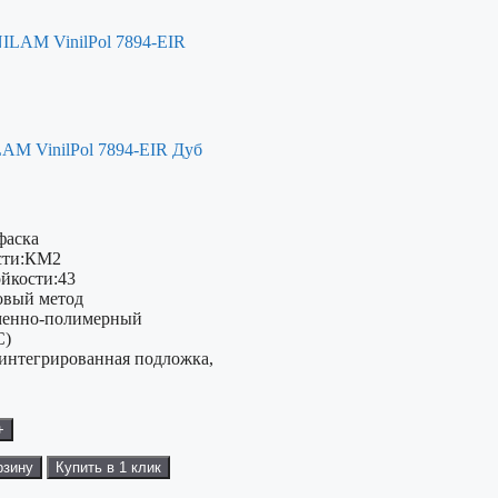
AM VinilPol 7894-EIR Дуб
фаска
ти:
КМ2
ойкости:
43
овый метод
енно-полимерный
C)
(интегрированная подложка,
+
рзину
Купить в 1 клик