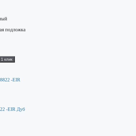
ный
ная подложка
 1 клик
22 -EIR Дуб