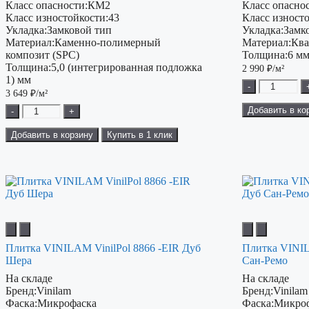
Класс опасности:
КМ2
Класс опаснос
Класс изностойкости:
43
Класс изност
Укладка:
Замковой тип
Укладка:
Замк
Материал:
Каменно-полимерный
Материал:
Ква
композит (SPC)
Толщина:
6 м
Толщина:
5,0 (интегрированная подложка
2 990
₽/м²
1) мм
-
3 649
₽/м²
Добавить в ко
-
+
Добавить в корзину
Купить в 1 клик
Плитка VINILAM VinilPol 8866 -EIR Дуб
Плитка VINIL
Шера
Сан-Ремо
На складе
На складе
Бренд:
Vinilam
Бренд:
Vinilam
Фаска:
Микрофаска
Фаска:
Микро