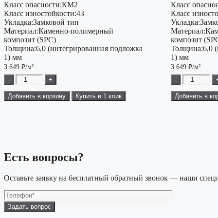
Класс опасности:
КМ2
Класс опаснос
Класс изностойкости:
43
Класс изност
Укладка:
Замковой тип
Укладка:
Замк
Материал:
Каменно-полимерный
Материал:
Кам
композит (SPC)
композит (SP
Толщина:
6,0 (интегрированная подложка
Толщина:
6,0 
1) мм
1) мм
3 649
₽/м²
3 649
₽/м²
-
+
-
Добавить в корзину
Купить в 1 клик
Добавить в ко
Есть вопросы?
Оставьте заявку на бесплатный обратный звонок — наши специ
Оставьте
это