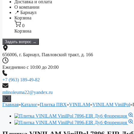
Доставка и оплата
О компании
📍 Барнаул
Корзина
0
Корзина
Задать вопрос →
656006, г. Барнаул, Павловский тракт, д. 166
Ежедневно с 10:00 до 20:00
+7 (963) 189-49-82
mlinoleuma22@yandex.ru
Главная
»
Каталог
»
Плитка ПВХ
»
VINILAM
»
VINILAM VinilPol
»
Плитка VINILAM VinilPol 7896-EIR Ду