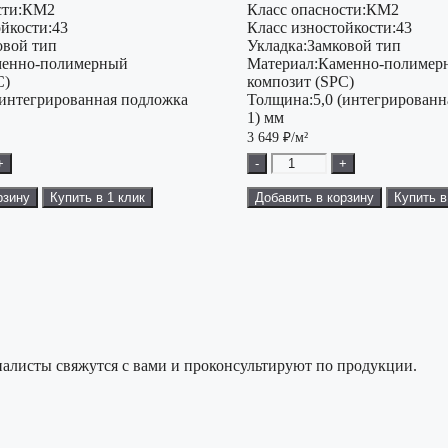
ти:
КМ2
Класс опасности:
КМ2
ойкости:
43
Класс изностойкости:
43
овой тип
Укладка:
Замковой тип
енно-полимерный
Материал:
Каменно-полимер
C)
композит (SPC)
(интегрированная подложка
Толщина:
5,0 (интегрирован
1) мм
3 649
₽/м²
+
-
+
рзину
Купить в 1 клик
Добавить в корзину
Купить в
алисты свяжутся с вами и проконсультируют по продукции.