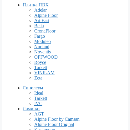
Плитка ПВХ
Adelar
Alpine Floor
Art East
Betta
CronaFloor
Fargo
Moduleo
Norland
Noventis
OFFWOOD
Royce
Tarkett
VINILAM
Zeta
Линолеум
Ideal
Tarkett
IVC
Ламинат
AGT
Alpine Floor by Camsan
Alpine Floor Original
Kastamonu