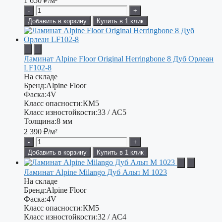
1 650
₽/м²
-
+
Добавить в корзину
Купить в 1 клик
Ламинат Alpine Floor Original Herringbone 8 Дуб Орлеан
LF102-8
На складе
Бренд:
Alpine Floor
Фаска:
4V
Класс опасности:
КМ5
Класс изностойкости:
33 / АС5
Толщина:
8 мм
2 390
₽/м²
-
+
Добавить в корзину
Купить в 1 клик
Ламинат Alpine Milango Дуб Альп М 1023
На складе
Бренд:
Alpine Floor
Фаска:
4V
Класс опасности:
КМ5
Класс изностойкости:
32 / АС4