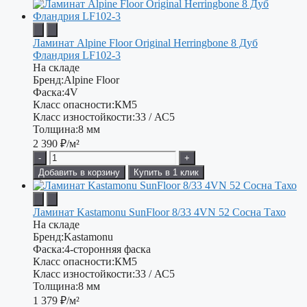
Ламинат Alpine Floor Original Herringbone 8 Дуб
Фландрия LF102-3
На складе
Бренд:
Alpine Floor
Фаска:
4V
Класс опасности:
КМ5
Класс изностойкости:
33 / АС5
Толщина:
8 мм
2 390
₽/м²
-
+
Добавить в корзину
Купить в 1 клик
Ламинат Kastamonu SunFloor 8/33 4VN 52 Сосна Тахо
На складе
Бренд:
Kastamonu
Фаска:
4-сторонняя фаска
Класс опасности:
КМ5
Класс изностойкости:
33 / АС5
Толщина:
8 мм
1 379
₽/м²