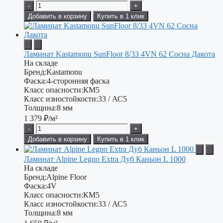
-
+
Добавить в корзину
Купить в 1 клик
Ламинат Kastamonu SunFloor 8/33 4VN 62 Сосна Дакота
На складе
Бренд:
Kastamonu
Фаска:
4-сторонняя фаска
Класс опасности:
КМ5
Класс изностойкости:
33 / АС5
Толщина:
8 мм
1 379
₽/м²
-
+
Добавить в корзину
Купить в 1 клик
Ламинат Alpine Legno Extra Дуб Каньон L 1000
На складе
Бренд:
Alpine Floor
Фаска:
4V
Класс опасности:
КМ5
Класс изностойкости:
33 / АС5
Толщина:
8 мм