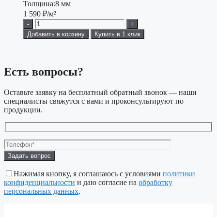
Толщина:
8 мм
1 590
₽/м²
-
+
Добавить в корзину
Купить в 1 клик
Есть вопросы?
Оставьте заявку на бесплатный обратный звонок — наши
специалисты свяжутся с вами и проконсультируют по
продукции.
Оставьте
это
поле
Нажимая кнопку, я соглашаюсь с условиями
политики
пустым.
конфиденциальности
и даю согласие на
обработку
персональных данных
.