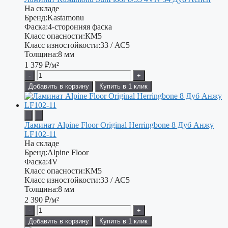
На складе
Бренд:
Kastamonu
Фаска:
4-сторонняя фаска
Класс опасности:
КМ5
Класс изностойкости:
33 / АС5
Толщина:
8 мм
1 379
₽/м²
-
+
Добавить в корзину
Купить в 1 клик
Ламинат Alpine Floor Original Herringbone 8 Дуб Анжу
LF102-11
На складе
Бренд:
Alpine Floor
Фаска:
4V
Класс опасности:
КМ5
Класс изностойкости:
33 / АС5
Толщина:
8 мм
2 390
₽/м²
-
+
Добавить в корзину
Купить в 1 клик