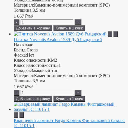
Материал:
Каменно-полимерный композит (SPC)
Толщина:
3,5 мм
1 667
₽/м²
-
+
Добавить в корзину
Купить в 1 клик
Плитка Noventis Avalon 1589 Дуб Рыцарский
На складе
Бренд:
Crona
Фаска:
Нет
Класс опасности:
КМ2
Класс изностойкости:
31
Укладка:
Замковый тип
Материал:
Каменно-полимерный композит (SPC)
Толщина:
3,5 мм
1 667
₽/м²
-
+
Добавить в корзину
Купить в 1 клик
Кварцевый ламинат Fargo Камень Фисташковый базальт
JC 11015-1