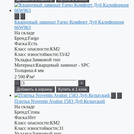
Кварцевый ламинат Fargo Комфорт Дуб Калифорния
66W963
На складе
Бренд:
Fargo
Фаска:
Есть
Класс опасности:
КМ2
Класс изностойкости:
33/42
Укладка:
Замковой тип
Материал:
Кварцевый ламинат - SPC
Толщина:
4 мм
2 590
₽/м²
-
+
Добавить в корзину
Купить в 1 клик
Плитка Noventis Avalon 1583 Дуб Кельтский
На складе
Бренд:
Crona
Фаска:
Нет
Класс опасности:
КМ2
Класс изностойкости:
31
Укладка:
Замковый тип