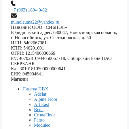
+7 (963) 189-49-82
mlinoleuma22@yandex.ru
Название: ООО «СИБПОЛ»
Юридический адрес: 630047, Новосибирская область,
г. Новосибирск, ул. Светлановская, д. 50
ИНН: 5402067981
КПП: 540201001
ОГРН: 1215400030669
Р/с: 40702810944050067718, Сибирский Банк ПАО
СБЕРБАНК
К/с: 30101810500000000641
БИК: 045004641
Магазин
Плитка ПВХ
Adelar
Alpine Floor
Art East
Betta
CronaFloor
Fargo
Moduleo