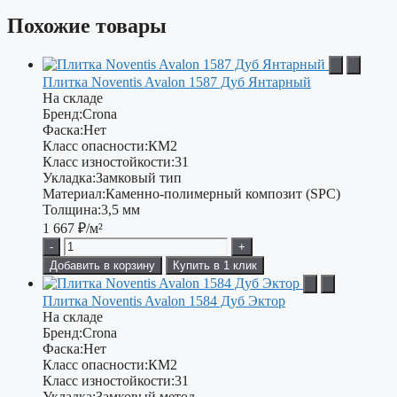
Похожие товары
Плитка Noventis Avalon 1587 Дуб Янтарный
На складе
Бренд:
Crona
Фаска:
Нет
Класс опасности:
КМ2
Класс изностойкости:
31
Укладка:
Замковый тип
Материал:
Каменно-полимерный композит (SPC)
Толщина:
3,5 мм
1 667
₽/м²
-
+
Добавить в корзину
Купить в 1 клик
Плитка Noventis Avalon 1584 Дуб Эктор
На складе
Бренд:
Crona
Фаска:
Нет
Класс опасности:
КМ2
Класс изностойкости:
31
Укладка:
Замковый метод