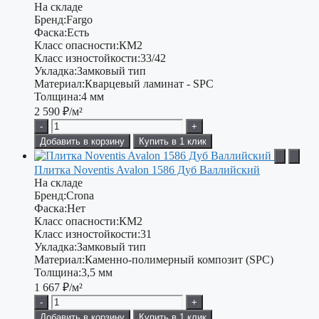
На складе
Бренд:
Fargo
Фаска:
Есть
Класс опасности:
КМ2
Класс изностойкости:
33/42
Укладка:
Замковый тип
Материал:
Кварцевый ламинат - SPC
Толщина:
4 мм
2 590
₽/м²
-
+
Добавить в корзину
Купить в 1 клик
Плитка Noventis Avalon 1586 Дуб Валлийский
На складе
Бренд:
Crona
Фаска:
Нет
Класс опасности:
КМ2
Класс изностойкости:
31
Укладка:
Замковый тип
Материал:
Каменно-полимерный композит (SPC)
Толщина:
3,5 мм
1 667
₽/м²
-
+
Добавить в корзину
Купить в 1 клик