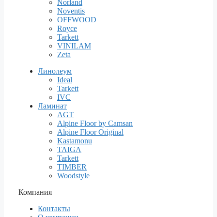
Norland
Noventis
OFFWOOD
Royce
Tarkett
VINILAM
Zeta
Линолеум
Ideal
Tarkett
IVC
Ламинат
AGT
Alpine Floor by Camsan
Alpine Floor Original
Kastamonu
TAIGA
Tarkett
TIMBER
Woodstyle
Компания
Контакты