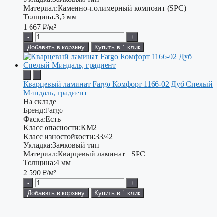
Материал:
Каменно-полимерный композит (SPC)
Толщина:
3,5 мм
1 667
₽/м²
-
+
Добавить в корзину
Купить в 1 клик
Кварцевый ламинат Fargo Комфорт 1166-02 Дуб Спелый
Миндаль, градиент
На складе
Бренд:
Fargo
Фаска:
Есть
Класс опасности:
КМ2
Класс изностойкости:
33/42
Укладка:
Замковый тип
Материал:
Кварцевый ламинат - SPC
Толщина:
4 мм
2 590
₽/м²
-
+
Добавить в корзину
Купить в 1 клик