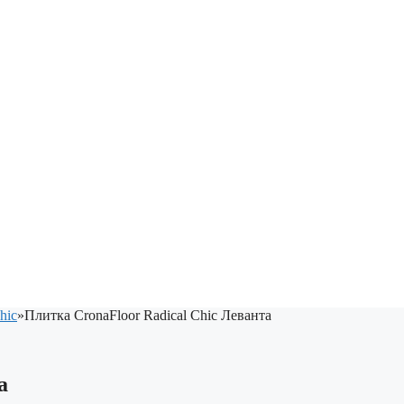
hiс
»
Плитка CronaFloor Radical Chiс Леванта
а