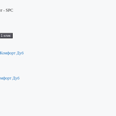
т - SPC
 1 клик
омфорт Дуб