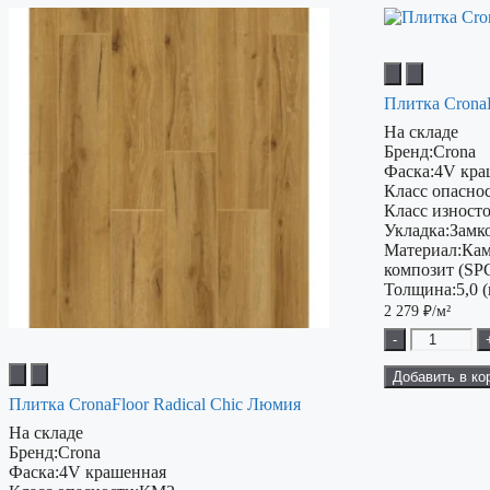
Плитка CronaF
На складе
Бренд:
Crona
Фаска:
4V кра
Класс опаснос
Класс изност
Укладка:
Замк
Материал:
Кам
композит (SP
Толщина:
5,0 
2 279
₽/м²
-
Добавить в ко
Плитка CronaFloor Radical Chiс Люмия
На складе
Бренд:
Crona
Фаска:
4V крашенная