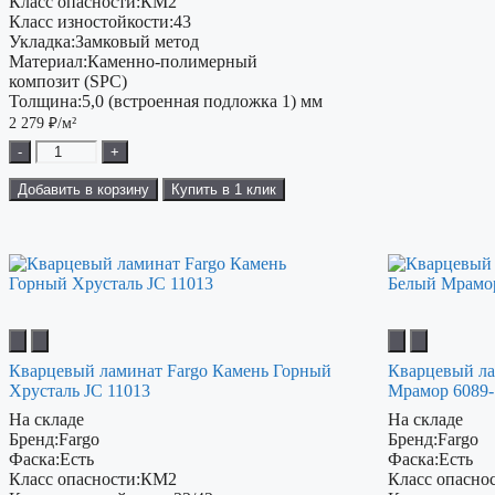
Класс опасности:
КМ2
Класс изностойкости:
43
Укладка:
Замковый метод
Материал:
Каменно-полимерный
композит (SPC)
Толщина:
5,0 (встроенная подложка 1) мм
2 279
₽/м²
-
+
Добавить в корзину
Купить в 1 клик
Кварцевый ламинат Fargo Камень Горный
Кварцевый ла
Хрусталь JC 11013
Мрамор 6089-
На складе
На складе
Бренд:
Fargo
Бренд:
Fargo
Фаска:
Есть
Фаска:
Есть
Класс опасности:
КМ2
Класс опаснос