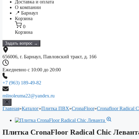
Доставка и оплата
О компании
📍 Барнаул
Корзина
0
Корзина
Задать вопрос →
656006, г. Барнаул, Павловский тракт, д. 166
Ежедневно с 10:00 до 20:00
+7 (963) 189-49-82
mlinoleuma22@yandex.ru
Главная
»
Каталог
»
Плитка ПВХ
»
CronaFloor
»
Cronafloor Radical C
Плитка CronaFloor Radical Chiс Левант