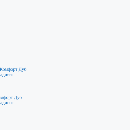
омфорт Дуб
радиент