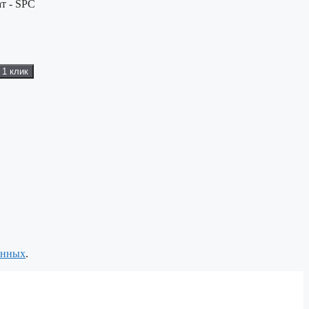
т - SPC
 1 клик
анных
.