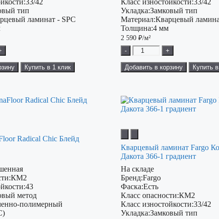
ойкости:
33/42
Класс изностойкости:
33/42
овый тип
Укладка:
Замковый тип
рцевый ламинат - SPC
Материал:
Кварцевый ламина
м
Толщина:
4 мм
2 590
₽/м²
+
-
+
рзину
Купить в 1 клик
Добавить в корзину
Купить в
loor Radical Chiс Блейд
Кварцевый ламинат Fargo К
Дакота 366-1 градиент
шенная
На складе
ти:
КМ2
Бренд:
Fargo
ойкости:
43
Фаска:
Есть
овый метод
Класс опасности:
КМ2
енно-полимерный
Класс изностойкости:
33/42
C)
Укладка:
Замковый тип