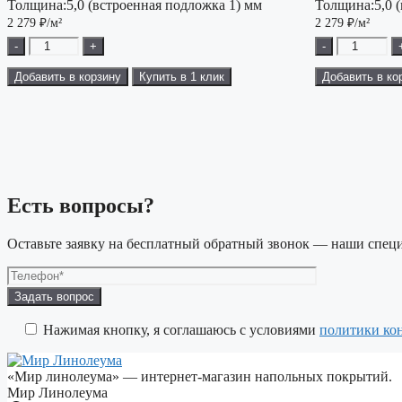
Толщина:
5,0 (встроенная подложка 1) мм
Толщина:
5,0 
2 279
₽/м²
2 279
₽/м²
-
+
-
Добавить в корзину
Купить в 1 клик
Добавить в ко
Есть вопросы?
Оставьте заявку на бесплатный обратный звонок — наши специ
Оставьте
это
поле
Нажимая кнопку, я соглашаюсь с условиями
политики ко
пустым.
«Мир линолеума» — интернет-магазин напольных покрытий.
Мир Линолеума