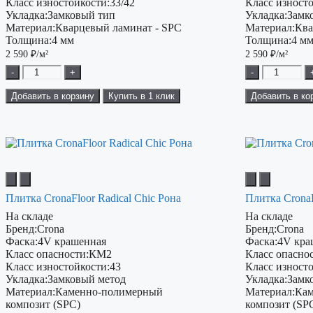
Класс изностойкости:
33/42
Класс изност
Укладка:
Замковый тип
Укладка:
Замк
Материал:
Кварцевый ламинат - SPC
Материал:
Ква
Толщина:
4 мм
Толщина:
4 м
2 590
₽/м²
2 590
₽/м²
-
+
-
Добавить в корзину
Купить в 1 клик
Добавить в ко
Плитка CronaFloor Radical Chiс Рона
Плитка CronaF
На складе
На складе
Бренд:
Crona
Бренд:
Crona
Фаска:
4V крашенная
Фаска:
4V кра
Класс опасности:
КМ2
Класс опаснос
Класс изностойкости:
43
Класс изност
Укладка:
Замковый метод
Укладка:
Замк
Материал:
Каменно-полимерный
Материал:
Кам
композит (SPC)
композит (SP