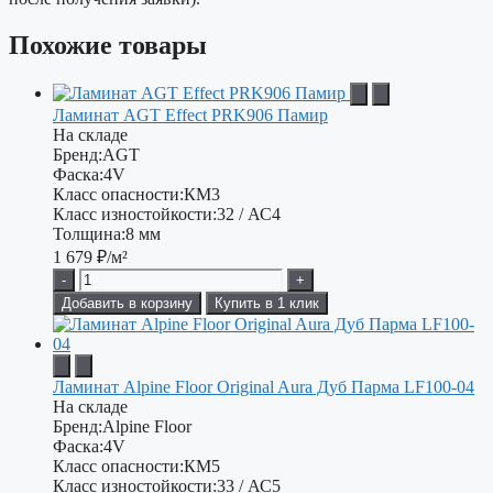
Похожие товары
Ламинат AGT Effect PRK906 Памир
На складе
Бренд:
AGT
Фаска:
4V
Класс опасности:
КМ3
Класс изностойкости:
32 / АС4
Толщина:
8 мм
1 679
₽/м²
-
+
Добавить в корзину
Купить в 1 клик
Ламинат Alpine Floor Original Aura Дуб Парма LF100-04
На складе
Бренд:
Alpine Floor
Фаска:
4V
Класс опасности:
КМ5
Класс изностойкости:
33 / АС5