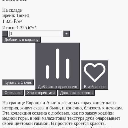
На складе
Бренд:
Tarkett
1 325
₽/м²
Итого:
1 325
₽/м²
-
+
Добавить в корзину
Купить в 1 клик
Добавить к сравнению
В избранное
Описание
Характеристики
Доставка и оплата
На границе Европы и Азии в лесистых горах живет наша
история, живут сказы и были, и конечно, близость к истокам.
Эта коллекция создана с любовью, как по заказу хозяйки
медной горы, в ней малахитовая текстура дуба очаровывает
своей цветовой гаммой. В простоте кроется красота,