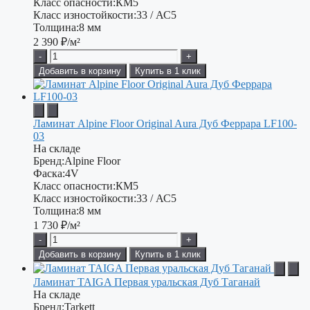
Класс опасности:
КМ5
Класс изностойкости:
33 / АС5
Толщина:
8 мм
2 390
₽/м²
-
+
Добавить в корзину
Купить в 1 клик
Ламинат Alpine Floor Original Aura Дуб Феррара LF100-
03
На складе
Бренд:
Alpine Floor
Фаска:
4V
Класс опасности:
КМ5
Класс изностойкости:
33 / АС5
Толщина:
8 мм
1 730
₽/м²
-
+
Добавить в корзину
Купить в 1 клик
Ламинат TAIGA Первая уральская Дуб Таганай
На складе
Бренд:
Tarkett