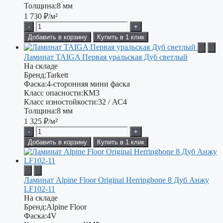
Толщина:
8 мм
1 730
₽/м²
-
+
Добавить в корзину
Купить в 1 клик
Ламинат TAIGA Первая уральская Дуб светлый
На складе
Бренд:
Tarkett
Фаска:
4-сторонняя мини фаска
Класс опасности:
КМ3
Класс изностойкости:
32 / АС4
Толщина:
8 мм
1 325
₽/м²
-
+
Добавить в корзину
Купить в 1 клик
Ламинат Alpine Floor Original Herringbone 8 Дуб Анжу
LF102-11
На складе
Бренд:
Alpine Floor
Фаска:
4V