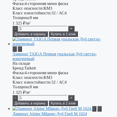
Фаска:
4-сторонняя мини фаска
Класс опасности:
КМ3
Класс изностойкости:
32 / АС4
Толщина:
8 мм
1 325
₽/м²
-
+
Добавить в корзину
Купить в 1 клик
Ламинат TAIGA Первая уральская Дуб светло-
коричневый
На складе
Бренд:
Tarkett
Фаска:
4-сторонняя мини фаска
Класс опасности:
КМ3
Класс изностойкости:
32 / АС4
Толщина:
8 мм
1 325
₽/м²
-
+
Добавить в корзину
Купить в 1 клик
Ламинат Alpine Milango Дуб Грей М 1024