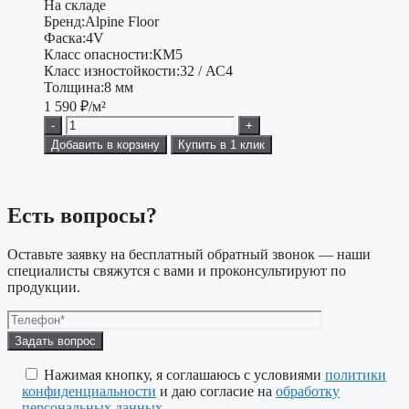
На складе
Бренд:
Alpine Floor
Фаска:
4V
Класс опасности:
КМ5
Класс изностойкости:
32 / АС4
Толщина:
8 мм
1 590
₽/м²
-
+
Добавить в корзину
Купить в 1 клик
Есть вопросы?
Оставьте заявку на бесплатный обратный звонок — наши
специалисты свяжутся с вами и проконсультируют по
продукции.
Оставьте
это
поле
Нажимая кнопку, я соглашаюсь с условиями
политики
пустым.
конфиденциальности
и даю согласие на
обработку
персональных данных
.