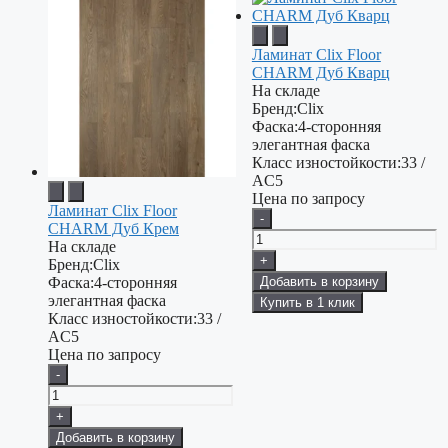
Ламинат Clix Floor
CHARM Дуб Кварц
На складе
Бренд:
Clix
Фаска:
4-сторонняя
элегантная фаска
Класс изностойкости:
33 /
AC5
Цена по запросу
Ламинат Clix Floor
-
CHARM Дуб Крем
На складе
+
Бренд:
Clix
Добавить в корзину
Фаска:
4-сторонняя
элегантная фаска
Купить в 1 клик
Класс изностойкости:
33 /
AC5
Цена по запросу
-
+
Добавить в корзину