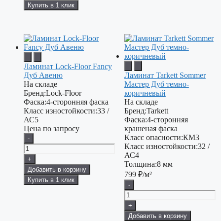
Купить в 1 клик
Ламинат Lock-Floor Fancy
Дуб Авеню
Ламинат Tarkett Sommer
На складе
Мастер Дуб темно-
Бренд:
Lock-Floor
коричневый
Фаска:
4-сторонняя фаска
На складе
Класс изностойкости:
33 /
Бренд:
Tarkett
АС5
Фаска:
4-сторонняя
Цена по запросу
крашеная фаска
Класс опасности:
КМ3
-
Класс изностойкости:
32 /
АС4
+
Толщина:
8 мм
Добавить в корзину
799
₽/м²
Купить в 1 клик
-
+
Добавить в корзину