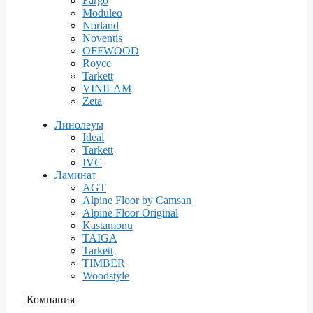
Fargo
Moduleo
Norland
Noventis
OFFWOOD
Royce
Tarkett
VINILAM
Zeta
Линолеум
Ideal
Tarkett
IVC
Ламинат
AGT
Alpine Floor by Camsan
Alpine Floor Original
Kastamonu
TAIGA
Tarkett
TIMBER
Woodstyle
Компания