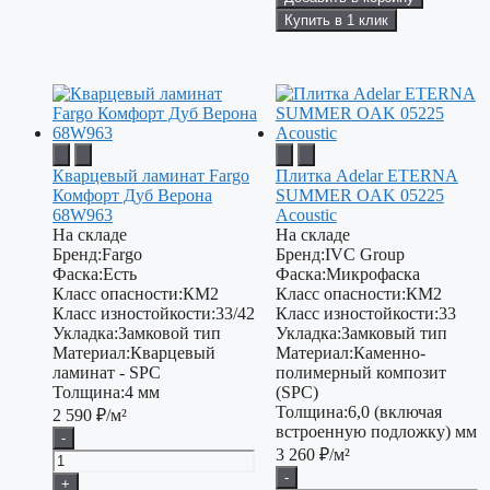
Купить в 1 клик
Кварцевый ламинат Fargo
Плитка Adelar ETERNA
Комфорт Дуб Верона
SUMMER OAK 05225
68W963
Acoustic
На складе
На складе
Бренд:
Fargo
Бренд:
IVC Group
Фаска:
Есть
Фаска:
Микрофаска
Класс опасности:
КМ2
Класс опасности:
КМ2
Класс изностойкости:
33/42
Класс изностойкости:
33
Укладка:
Замковой тип
Укладка:
Замковый тип
Материал:
Кварцевый
Материал:
Каменно-
ламинат - SPC
полимерный композит
Толщина:
4 мм
(SPC)
Толщина:
6,0 (включая
2 590
₽/м²
встроенную подложку) мм
-
3 260
₽/м²
-
+