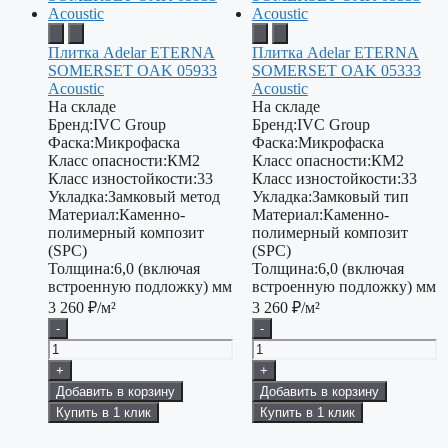
Плитка Adelar ETERNA
Плитка Adelar ETERNA
SOMERSET OAK 05933
SOMERSET OAK 05333
Acoustic
Acoustic
На складе
На складе
Бренд:
IVC Group
Бренд:
IVC Group
Фаска:
Микрофаска
Фаска:
Микрофаска
Класс опасности:
КМ2
Класс опасности:
КМ2
Класс изностойкости:
33
Класс изностойкости:
33
Укладка:
Замковый метод
Укладка:
Замковый тип
Материал:
Каменно-
Материал:
Каменно-
полимерный композит
полимерный композит
(SPC)
(SPC)
Толщина:
6,0 (включая
Толщина:
6,0 (включая
встроенную подложку) мм
встроенную подложку) мм
3 260
₽/м²
3 260
₽/м²
-
-
+
+
Добавить в корзину
Добавить в корзину
Купить в 1 клик
Купить в 1 клик