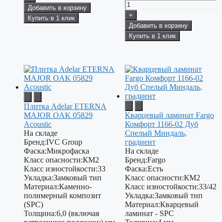
Добавить в корзину
+
Купить в 1 клик
Добавить в корзину
Купить в 1 клик
Плитка Adelar ETERNA
MAJOR OAK 05829
Кварцевый ламинат Fargo
Acoustic
Комфорт 1166-02 Дуб
На складе
Спелый Миндаль,
Бренд:
IVC Group
градиент
Фаска:
Микрофаска
На складе
Класс опасности:
КМ2
Бренд:
Fargo
Класс изностойкости:
33
Фаска:
Есть
Укладка:
Замковый тип
Класс опасности:
КМ2
Материал:
Каменно-
Класс изностойкости:
33/42
полимерный композит
Укладка:
Замковый тип
(SPC)
Материал:
Кварцевый
Толщина:
6,0 (включая
ламинат - SPC