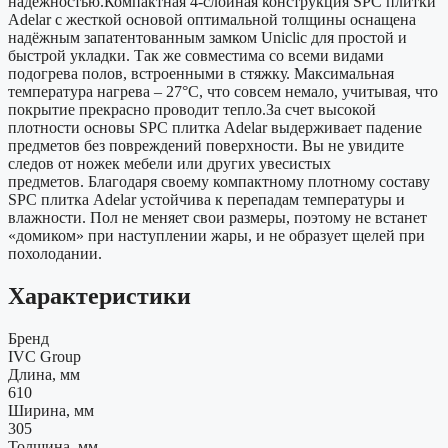
надежностью.Компактная 4-слойная конструкция SPС плитки
Adelar с жесткой основой оптимальной толщины оснащена
надёжным запатентованным замком Uniclic для простой и
быстрой укладки. Так же совместима со всеми видами
подогрева полов, встроенными в стяжку. Максимальная
температура нагрева – 27°С, что совсем немало, учитывая, что
покрытие прекрасно проводит тепло.За счет высокой
плотности основы SPС плитка Adelar выдерживает падение
предметов без повреждений поверхности. Вы не увидите
следов от ножек мебели или других увесистых
предметов. Благодаря своему компактному плотному составу
SPC плитка Adelar устойчива к перепадам температуры и
влажности. Пол не меняет свои размеры, поэтому не встанет
«домиком» при наступлении жары, и не образует щелей при
похолодании.
Характеристики
Бренд
IVC Group
Длина, мм
610
Ширина, мм
305
Толщина, мм