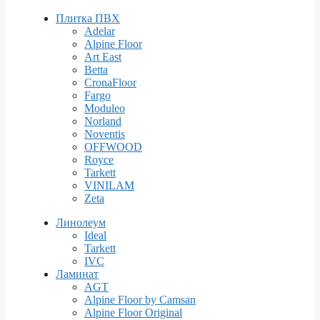
Плитка ПВХ
Adelar
Alpine Floor
Art East
Betta
CronaFloor
Fargo
Moduleo
Norland
Noventis
OFFWOOD
Royce
Tarkett
VINILAM
Zeta
Линолеум
Ideal
Tarkett
IVC
Ламинат
AGT
Alpine Floor by Camsan
Alpine Floor Original