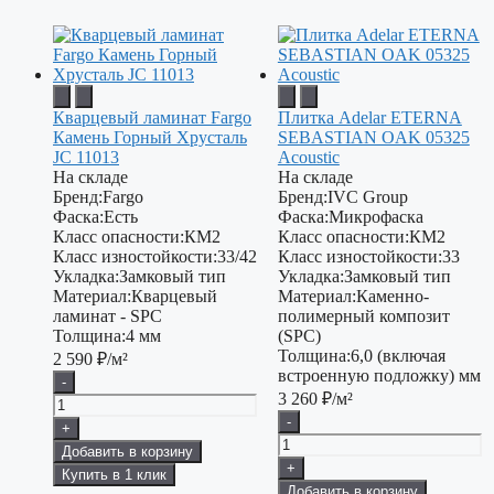
Кварцевый ламинат Fargo
Плитка Adelar ETERNA
Камень Горный Хрусталь
SEBASTIAN OAK 05325
JC 11013
Acoustic
На складе
На складе
Бренд:
Fargo
Бренд:
IVC Group
Фаска:
Есть
Фаска:
Микрофаска
Класс опасности:
КМ2
Класс опасности:
КМ2
Класс изностойкости:
33/42
Класс изностойкости:
33
Укладка:
Замковый тип
Укладка:
Замковый тип
Материал:
Кварцевый
Материал:
Каменно-
ламинат - SPC
полимерный композит
Толщина:
4 мм
(SPC)
Толщина:
6,0 (включая
2 590
₽/м²
встроенную подложку) мм
-
3 260
₽/м²
-
+
Добавить в корзину
+
Купить в 1 клик
Добавить в корзину