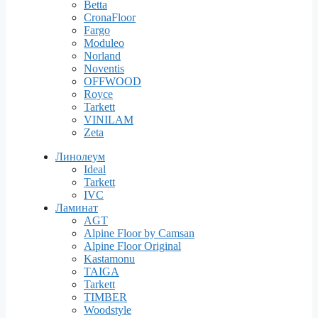
Betta
CronaFloor
Fargo
Moduleo
Norland
Noventis
OFFWOOD
Royce
Tarkett
VINILAM
Zeta
Линолеум
Ideal
Tarkett
IVC
Ламинат
AGT
Alpine Floor by Camsan
Alpine Floor Original
Kastamonu
TAIGA
Tarkett
TIMBER
Woodstyle