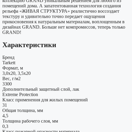
коллекцию GRAND уникальным решением для любого из
помещений дома. А запатентованная технология создания
рельефа «ЖИВАЯ СТРУКТУРА» реалистично воссоздает
текстуру и удивительно точно передает ощущения
прикосновения к натуральным материалам, воплощенным в
дизайнах GRAND. Больше нет компромиссов, теперь только
GRAND!
Характеристики
Бренд
Tarkett
Формат, м
3,0x20, 3,5x20
Вес, г/м2
3300
Дополнительный защитный слой, лак
Extreme Protection
Класс применения для жилых помещений
31
Общая толщина, мм
4,5
Толщина рабочего слоя, мм
0,3
Класс пожарной опасности материала