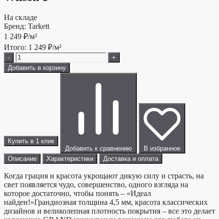
На складе
Бренд:
Tarkett
1 249
₽/м²
Итого:
1 249
₽/м²
-
+
Добавить в корзину
Купить в 1 клик
Добавить к сравнению
В избранное
Описание
Характеристики
Доставка и оплата
Когда грация и красота укрощают дикую силу и страсть, на
свет появляется чудо, совершенство, одного взгляда на
которое достаточно, чтобы понять – «Идеал
найден!»Грандиозная толщина 4,5 мм, красота классических
дизайнов и великолепная плотность покрытия – все это делает