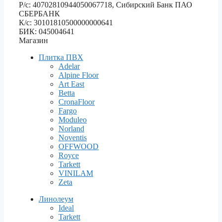
Р/с: 40702810944050067718, Сибирский Банк ПАО
СБЕРБАНК
К/с: 30101810500000000641
БИК: 045004641
Магазин
Плитка ПВХ
Adelar
Alpine Floor
Art East
Betta
CronaFloor
Fargo
Moduleo
Norland
Noventis
OFFWOOD
Royce
Tarkett
VINILAM
Zeta
Линолеум
Ideal
Tarkett